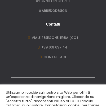
#FORNITOREOFFRESI
#ARREDODESIGN
Contatti
VIALE RESEGONE, ERBA (CO)

+39 031 637 441

CONTATTACI

Utilizziamo i cookie sul nostro sito Web per offrirti
un'esperienza di navigazione migliore. Cliccando su
"Accetta tutto", acconsenti all'uso di TUTTI i cookie.
Tuttavia, puoi visitare "Impostazioni cookie" per fornire