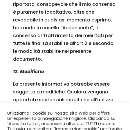
riportata, consapevole che il mio consenso
è puramente facoltativo, oltre che
revocabile in qualsiasi momento esprimo,
barrando la casella “Acconsento”, il
consenso al Trattamento dei miei Dati per
tutte le finalità stabilite all’art.2 e secondo
le modalità stabilite nel presente
documento.
12. Modifiche
La presente informativa potrebbe essere
soggetta a modifiche. Qualora vengano
apportate sostanziali modifiche all’utilizzo
dei dati relativi all’utente da parte di
Utilizziamo i cookie sul nostro sito Web per offrirti
Lariofiere, questa avviserà l’utente
un'esperienza di navigazione migliore. Cliccando su
pubblicandole con la massima evidenza
"Accetta tutto", acconsenti all'uso di TUTTI i cookie.
Tuttavia, puoi visitare "Impostazioni cookie" per fornire