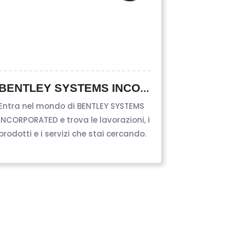
BENTLEY SYSTEMS INCORPORATED
Entra nel mondo di BENTLEY SYSTEMS
Entra nel 
INCORPORATED e trova le lavorazioni, i
le lavorazi
prodotti e i servizi che stai cercando.
stai cerca