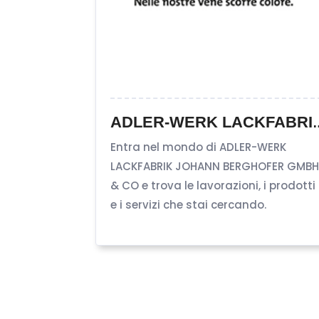
EMI SPA
ADLER-WERK LACKFABRIK 
UZZI
Entra nel mondo di ADLER-WERK
zioni, i
LACKFABRIK JOHANN BERGHOFER GMB
i cercando.
& CO e trova le lavorazioni, i prodotti
e i servizi che stai cercando.